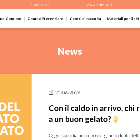
CONTATTI
FAQ & SUPPORT
 tuo Comune
Come differenziare
Centri di raccolta
Materiali per il ci
News
22/06/2026
Con il caldo in arrivo, chi 
a un buon gelato?
Oggi rispondiamo a uno dei grandi dubbi dell’e