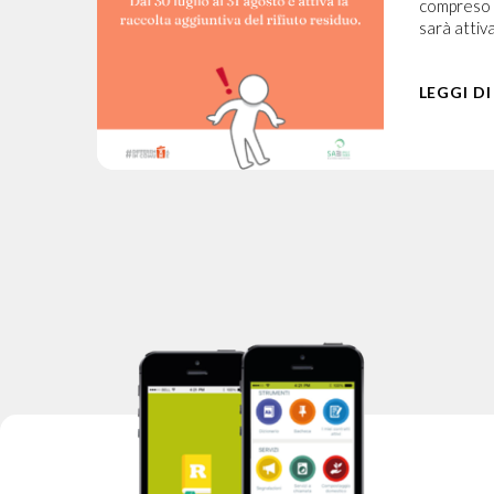
compreso tr
orse si
sarà attiva
nel
LEGGI DI