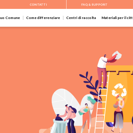
CONTATTI
FAQ & SUPPORT
 tuo Comune
Come differenziare
Centri di raccolta
Materiali per il ci