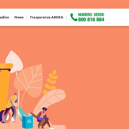
ttadino
News
Trasparenza ARERA