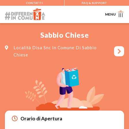
CONTATTI
FAQ & SUPPORT
MENU
Sabbio Chiese
Località Disa Snc In Comune Di Sabbio
Chiese
Orario di Apertura