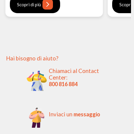
Scopri di più
Scopri 
Hai bisogno di aiuto?
Chiamaci al Contact
Center:
800 816 884
Inviaci un
messaggio