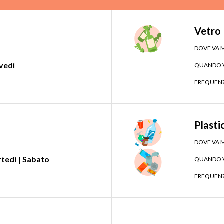
Vetro
DOVE VA 
vedì
QUANDO V
FREQUEN
Plasti
DOVE VA 
tedì | Sabato
QUANDO V
FREQUEN