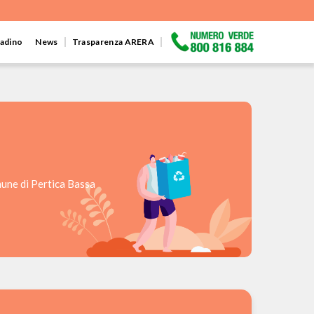
ttadino
News
Trasparenza ARERA
mune di Pertica Bassa