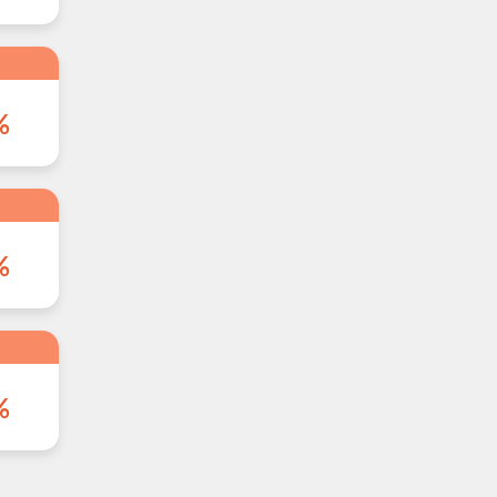
%
%
%