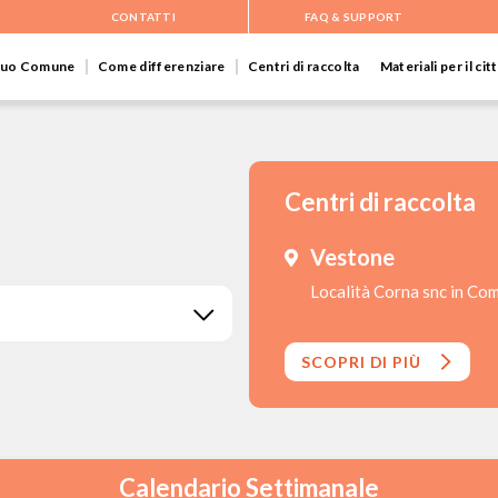
CONTATTI
FAQ & SUPPORT
 tuo Comune
Come differenziare
Centri di raccolta
Materiali per il ci
Centri di raccolta
Vestone
Località Corna snc in Co
SCOPRI DI PIÙ
Calendario Settimanale