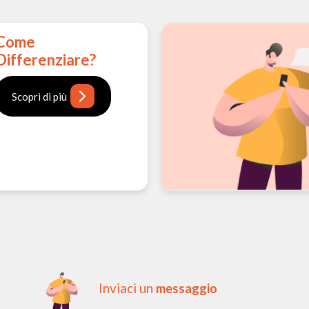
Come
Differenziare?
Scopri di più
:
Inviaci un
messaggio