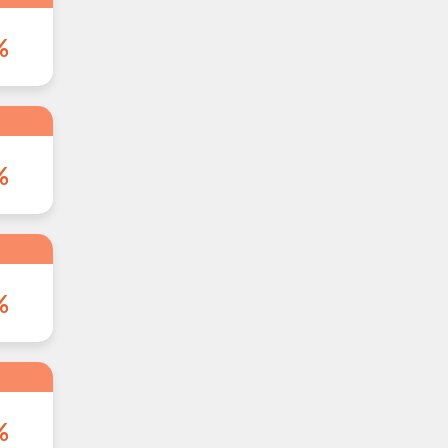
%
%
%
%