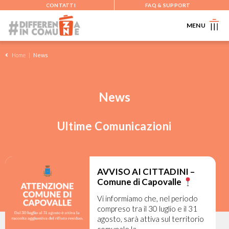
CONTATTI
FAQ & SUPPORT
MENU
Home
|
News
News
Ultime Comunicazioni
AVVISO AI CITTADINI –
Comune di Capovalle
Vi informiamo che, nel periodo
compreso tra il 30 luglio e il 31
agosto, sarà attiva sul territorio