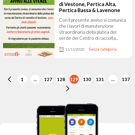
di Vestone, Pertica Alta,
Pertica Bassa & Lavenone
Con il presente avviso si comunica
che i lavori di manutenzione
straordinaria della platea del
verde del Centro di raccolta...
Senza categoria
11/11/2020
<
1
…
127
128
129
130
131
…
137
>