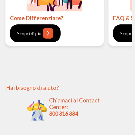
Come Differenziare?
FAQ & S
Scopri di più
Scopri 
Hai bisogno di aiuto?
Chiamaci al Contact
Center:
800 816 884